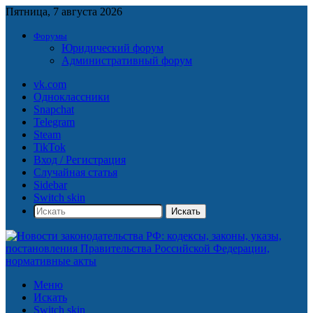
Пятница, 7 августа 2026
Форумы
Юридический форум
Административный форум
vk.com
Одноклассники
Snapchat
Telegram
Steam
TikTok
Вход / Регистрация
Случайная статья
Sidebar
Switch skin
Искать
Меню
Искать
Switch skin