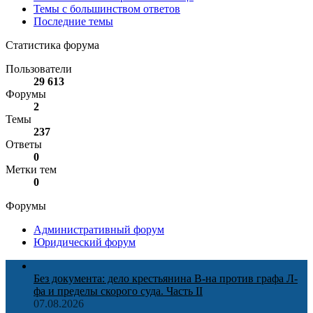
Темы с большинством ответов
Последние темы
Статистика форума
Пользователи
29 613
Форумы
2
Темы
237
Ответы
0
Метки тем
0
Форумы
Административный форум
Юридический форум
Без документа: дело крестьянина В-на против графа Л-
фа и пределы скорого суда. Часть II
07.08.2026