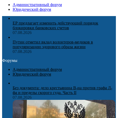
Административный форум
Юридический форум
ЕР предлагает изменить действующий порядок
блокировки банковских счетов
07.08.2026
Путин отметил вклад волонтеров-медиков в
популяризацию здорового образа жизни
07.08.2026
Форумы
Административный форум
Юридический форум
Без документа: дело крестьянина В-на против графа Л-
фа и пределы скорого суда. Часть II
07.08.2026