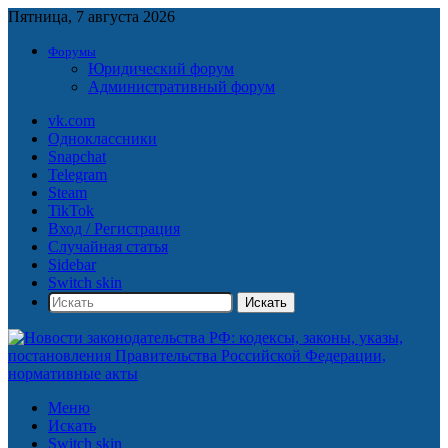
Пятница, 7 августа 2026
Форумы
Юридический форум
Административный форум
vk.com
Одноклассники
Snapchat
Telegram
Steam
TikTok
Вход / Регистрация
Случайная статья
Sidebar
Switch skin
Искать
Меню
Искать
Switch skin