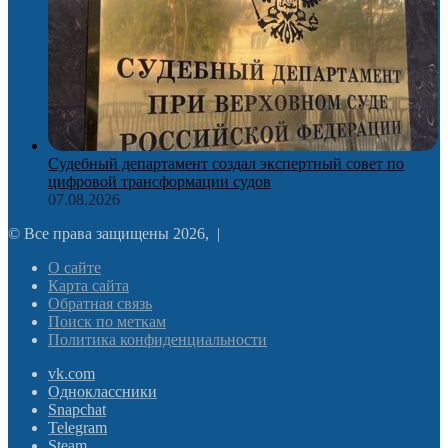
Судебный департамент создал экспертный совет по
цифровой трансформации судов
07.08.2026
© Все права защищены 2026, |
О сайте
Карта сайта
Обратная связь
Поиск по меткам
Политика конфиденциальности
vk.com
Одноклассники
Snapchat
Telegram
Steam