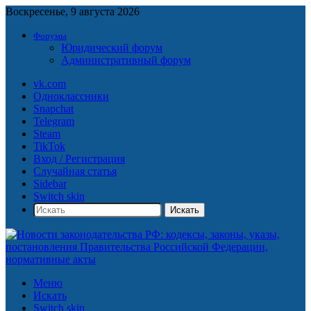
Воскресенье, 9 августа 2026
Форумы
Юридический форум
Административный форум
vk.com
Одноклассники
Snapchat
Telegram
Steam
TikTok
Вход / Регистрация
Случайная статья
Sidebar
Switch skin
Искать
Меню
Искать
Switch skin