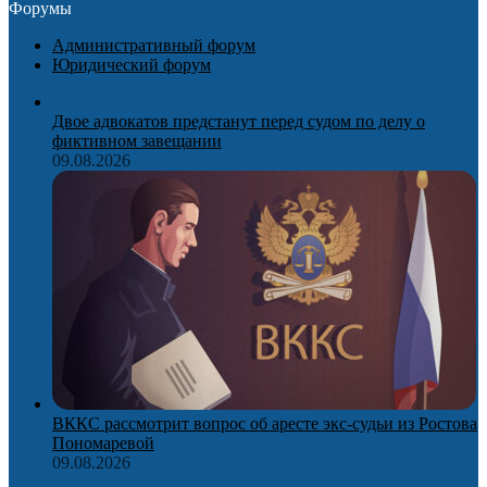
Форумы
Административный форум
Юридический форум
Двое адвокатов предстанут перед судом по делу о
фиктивном завещании
09.08.2026
ВККС рассмотрит вопрос об аресте экс-судьи из Ростова
Пономаревой
09.08.2026