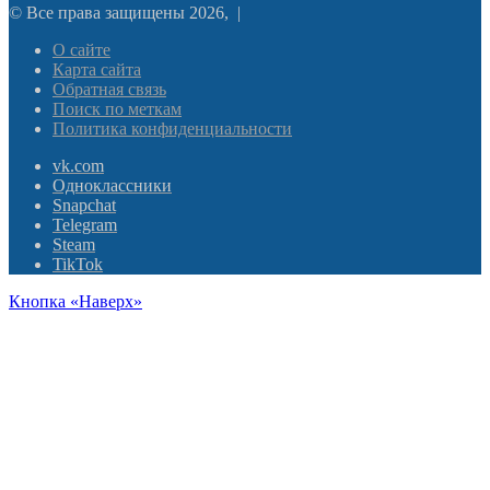
© Все права защищены 2026, |
О сайте
Карта сайта
Обратная связь
Поиск по меткам
Политика конфиденциальности
vk.com
Одноклассники
Snapchat
Telegram
Steam
TikTok
Кнопка «Наверх»