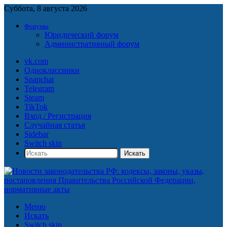
Суббота, 8 августа 2026
Форумы
Юридический форум
Административный форум
vk.com
Одноклассники
Snapchat
Telegram
Steam
TikTok
Вход / Регистрация
Случайная статья
Sidebar
Switch skin
Искать
Меню
Искать
Switch skin