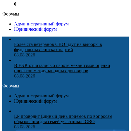
0
Форумы
Административный форум
Юридический форум
Более ста ветеранов СВО идут на выборы в
федеральных списках партий
08.08.2026
В ЕЭК отчитались о работе механизмов оценки
проектов международных договоров
08.08.2026
Форумы
Административный форум
Юридический форум
ЕР проводит Единый день приемов по вопросам
образования для семей участников СВО
08.08.2026