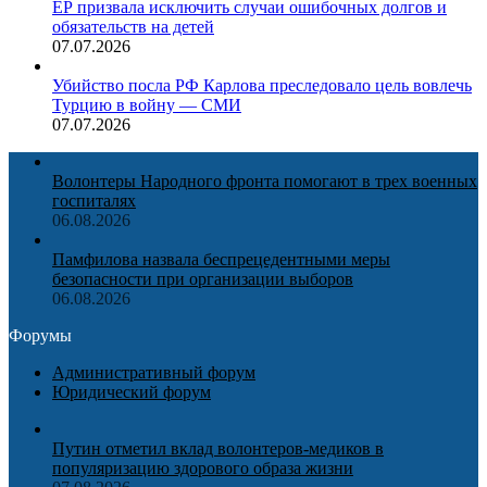
ЕР призвала исключить случаи ошибочных долгов и
обязательств на детей
07.07.2026
Убийство посла РФ Карлова преследовало цель вовлечь
Турцию в войну — СМИ
07.07.2026
Волонтеры Народного фронта помогают в трех военных
госпиталях
06.08.2026
Памфилова назвала беспрецедентными меры
безопасности при организации выборов
06.08.2026
Форумы
Административный форум
Юридический форум
Путин отметил вклад волонтеров-медиков в
популяризацию здорового образа жизни