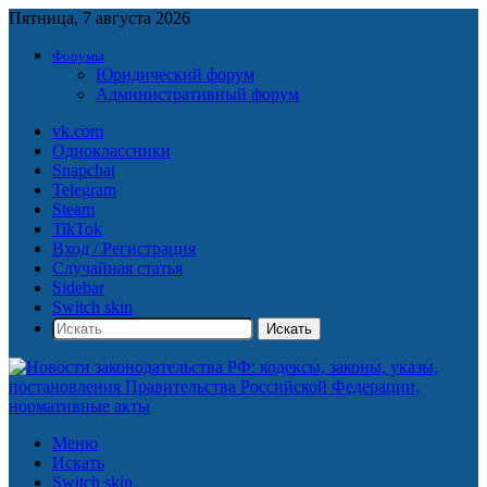
Пятница, 7 августа 2026
Форумы
Юридический форум
Административный форум
vk.com
Одноклассники
Snapchat
Telegram
Steam
TikTok
Вход / Регистрация
Случайная статья
Sidebar
Switch skin
Искать
Меню
Искать
Switch skin