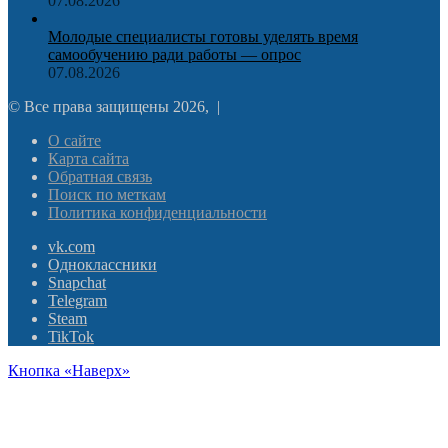
07.08.2026
Молодые специалисты готовы уделять время
самообучению ради работы — опрос
07.08.2026
© Все права защищены 2026, |
О сайте
Карта сайта
Обратная связь
Поиск по меткам
Политика конфиденциальности
vk.com
Одноклассники
Snapchat
Telegram
Steam
TikTok
Кнопка «Наверх»