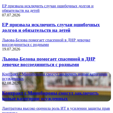
ЕР призвала исключить случаи ошибочных долгов и
обязательств на детей
07.07.2026
ЕР призвала исключить случаи ошибочных
долгов и обязательств на детей
Львова-Белова помогает спасенной в ДНР девочке
воссоединиться с родными
19.07.2026
Львова-Белова помогает спасенной в ДНР
девочке воссоединиться с родными
Контракт с Минобороны смогут заключить новые категории
осужденных
02.08.2026
Контракт с Минобороны смогут заключить
новые категории осужденных
Лантратова высоко оценила роль ИТ в усилении защиты прав
человека