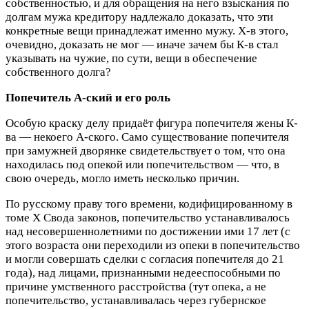
собственностью, и для обращения на него взыскания по
долгам мужа кредитору надлежало доказать, что эти
конкретные вещи принадлежат именно мужу. Х-в этого,
очевидно, доказать не мог — иначе зачем бы К-в стал
указывать на чужие, по сути, вещи в обеспечение
собственного долга?
Попечитель А-ский и его роль
Особую краску делу придаёт фигура попечителя жены К-
ва — некоего А-ского. Само существование попечителя
при замужней дворянке свидетельствует о том, что она
находилась под опекой или попечительством — что, в
свою очередь, могло иметь несколько причин.
По русскому праву того времени, кодифицированному в
томе X Свода законов, попечительство устанавливалось
над несовершеннолетними по достижении ими 17 лет (с
этого возраста они переходили из опеки в попечительство
и могли совершать сделки с согласия попечителя до 21
года), над лицами, признанными недееспособными по
причине умственного расстройства (тут опека, а не
попечительство, устанавливалась через губернское