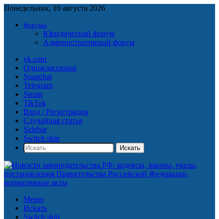
Понедельник, 10 августа 2026
Форумы
Юридический форум
Административный форум
vk.com
Одноклассники
Snapchat
Telegram
Steam
TikTok
Вход / Регистрация
Случайная статья
Sidebar
Switch skin
Искать
Меню
Искать
Switch skin