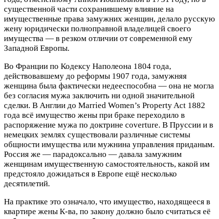
существенной части сохранившему влияние на
имущественные права замужних женщин, делало русскую
жену юридически полноправной владелицей своего
имущества — в резком отличии от современной ему
Западной Европы.
Во Франции по Кодексу Наполеона 1804 года,
действовавшему до реформы 1907 года, замужняя
женщина была фактически недееспособна — она не могла
без согласия мужа заключить ни одной значительной
сделки. В Англии до Married Women’s Property Act 1882
года всё имущество жены при браке переходило в
распоряжение мужа по доктрине coverture. В Пруссии и в
немецких землях существовали различные системы
общности имущества или мужнина управления приданым.
Россия же — парадоксально — давала замужним
женщинам имущественную самостоятельность, какой им
предстояло дожидаться в Европе ещё несколько
десятилетий.
На практике это означало, что имущество, находящееся в
квартире жены К-ва, по закону должно было считаться её