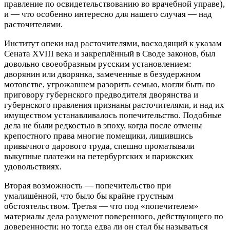
правление по освидетельствованию во врачебной управе),
и — что особенно интересно для нашего случая — над
расточителями.
Институт опеки над расточителями, восходящий к указам
Сената XVIII века и закреплённый в Своде законов, был
довольно своеобразным русским установлением:
дворянин или дворянка, замеченные в безудержном
мотовстве, угрожавшем разорить семью, могли быть по
приговору губернского предводителя дворянства и
губернского правления признаны расточителями, и над их
имуществом устанавливалось попечительство. Подобные
дела не были редкостью в эпоху, когда после отмены
крепостного права многие помещики, лишившись
привычного дарового труда, спешно проматывали
выкупные платежи на петербургских и парижских
удовольствиях.
Вторая возможность — попечительство при
умалишённой, что было бы крайне грустным
обстоятельством. Третья — что под «попечителем»
материалы дела разумеют поверенного, действующего по
доверенности; но тогда едва ли он стал бы называться