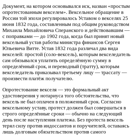
Документ, на котором основывался иск, назван «простым
опротестованным векселем». Вексельное обращение в
России той эпохи регулировалось Уставом о векселях 25
июня 1832 года, составленным под общим руководством
Михаила Михайловича Сперанского и действовавшим —
с поправками — до 1902 года, когда был принят новый
вексельный устав работы министра финансов Сергея
Юльевича Витте. Устав 1832 года различал два вида
векселей: простой (соло-вексель), которым векселедатель
сам обязывался уплатить определённую сумму в
определённый срок, и переводный (тратту), которым
векселедатель приказывал третьему лицу — трассату —
произвести платёж получателю.
Опротестование векселя — это формальный акт
удостоверения у нотариуса того обстоятельства, что
вексель не был оплачен в положенный срок. Согласно
вексельному уставу, протест должен был совершаться в
строго определённые сроки — обычно на следующий
день после наступления платежа. Без протеста вексель
терял силу против индоссантов и поручителей, оставаясь
лишь долговым обязательством против самого