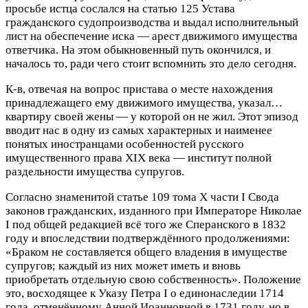
просьбе истца сослался на статью 125 Устава
гражданского судопроизводства и выдал исполнительный
лист на обеспечение иска — арест движимого имущества
ответчика. На этом обыкновенный путь окончился, и
началось то, ради чего стоит вспомнить это дело сегодня.
К-в, отвечая на вопрос пристава о месте нахождения
принадлежащего ему движимого имущества, указал…
квартиру своей жены — у которой он не жил. Этот эпизод
вводит нас в одну из самых характерных и наименее
понятых иностранцами особенностей русского
имущественного права XIX века — институт полной
раздельности имущества супругов.
Согласно знаменитой статье 109 тома X части I Свода
законов гражданских, изданного при Императоре Николае
I под общей редакцией всё того же Сперанского в 1832
году и впоследствии подтверждённого продолжениями:
«Браком не составляется общего владения в имуществе
супругов; каждый из них может иметь и вновь
приобретать отдельную свою собственность». Положение
это, восходящее к Указу Петра I о единонаследии 1714
года, отменённому Анной Иоанновной в 1731 году, но в