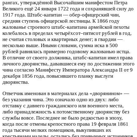
рангах, утверждённой Высочайшим манифестом Петра
Великого ещё 24 января 1722 года и сохранявшей силу до
1917 года. Штабс-капитан — обер-офицерский чин,
средняя ступень офицерской лестницы. К 1866 году
жалованье строевого
штабс-капитана армейской пехоты
колебалось в пределах четырёхсот–пятисот рублей в год,
не считая столовых и квартирных денег; в гвардии —
несколько выше. Иными словами, сумма иска в 500
рублей равнялась примерно годовому жалованью истца.
В отличие от своего должника, штабс-капитан имел права
личного дворянства, дававшиеся ему по достижении этого
чина согласно Манифесту Императора Александра II от 9
декабря 1856 года, повысившего планку выслуги
дворянства.
Ответчик именован в материалах дела «дворянином» —
без указания чина. Это означало одно из двух: либо
отставку с давнего гражданского или военного места,
либо принадлежность к потомственному дворянству без
службы вовсе. Последнее не было редкостью в эпоху,
когда после отмены крепостного права 19 февраля 1861
года тысячи мелких помещиков, выкупивших их
крестьянами наделы, остались без привычных источников