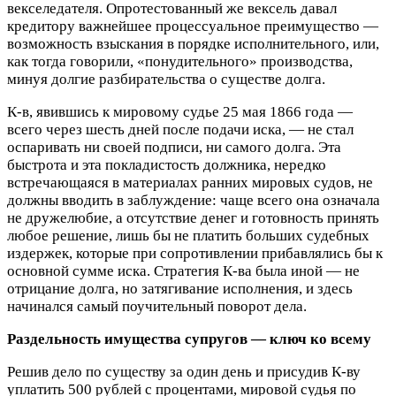
векселедателя. Опротестованный же вексель давал
кредитору важнейшее процессуальное преимущество —
возможность взыскания в порядке исполнительного, или,
как тогда говорили, «понудительного» производства,
минуя долгие разбирательства о существе долга.
К-в, явившись к мировому судье 25 мая 1866 года —
всего через шесть дней после подачи иска, — не стал
оспаривать ни своей подписи, ни самого долга. Эта
быстрота и эта покладистость должника, нередко
встречающаяся в материалах ранних мировых судов, не
должны вводить в заблуждение: чаще всего она означала
не дружелюбие, а отсутствие денег и готовность принять
любое решение, лишь бы не платить больших судебных
издержек, которые при сопротивлении прибавлялись бы к
основной сумме иска. Стратегия К-ва была иной — не
отрицание долга, но затягивание исполнения, и здесь
начинался самый поучительный поворот дела.
Раздельность имущества супругов — ключ ко всему
Решив дело по существу за один день и присудив К-ву
уплатить 500 рублей с процентами, мировой судья по